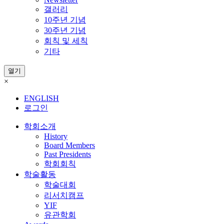
갤러리
10주년 기념
30주년 기념
회칙 및 세칙
기타
열기
×
ENGLISH
로그인
학회소개
History
Board Members
Past Presidents
학회회칙
학술활동
학술대회
리서치캠프
YIF
유관학회