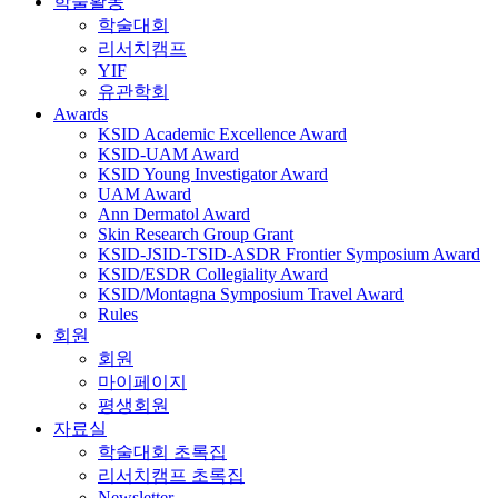
학술활동
학술대회
리서치캠프
YIF
유관학회
Awards
KSID Academic Excellence Award
KSID-UAM Award
KSID Young Investigator Award
UAM Award
Ann Dermatol Award
Skin Research Group Grant
KSID-JSID-TSID-ASDR Frontier Symposium Award
KSID/ESDR Collegiality Award
KSID/Montagna Symposium Travel Award
Rules
회원
회원
마이페이지
평생회원
자료실
학술대회 초록집
리서치캠프 초록집
Newsletter