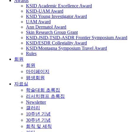
Awards
KSID Academic Excellence Award
KSID-UAM Award
KSID Young Investigator Award
UAM Award
Ann Dermatol Award
Skin Research Group Grant
KSID-JSID-TSID-ASDR Frontier Symposium Award
KSID/ESDR Collegiality Award
KSID/Montagna Symposium Travel Award
Rules
회원
회원
마이페이지
평생회원
자료실
학술대회 초록집
리서치캠프 초록집
Newsletter
갤러리
10주년 기념
30주년 기념
회칙 및 세칙